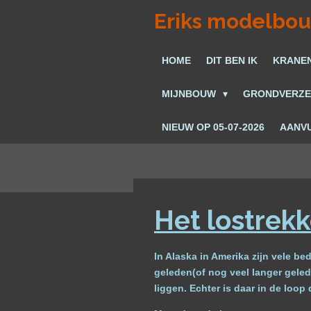
Ga
Eriks modelbo
direct
naar
HOME
DIT BEN IK
KRANE
de
hoofdinhoud
MIJNBOUW
GRONDVERZ
NIEUW OP 05-07-2026
AANVU
Het lostrek
In Alaska in Amerika zijn vele b
geleden(of nog veel langer geled
liggen. Echter is daar in de loo