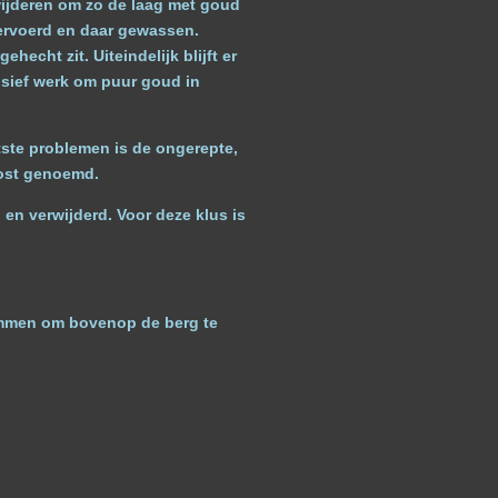
ijderen om zo de laag met goud
vervoerd en daar gewassen.
cht zit. Uiteindelijk blijft er
nsief werk om puur goud in
tste problemen is de ongerepte,
rost genoemd.
n verwijderd. Voor deze klus is
en om bovenop de berg te