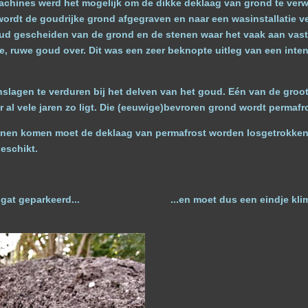
chines werd het mogelijk om de dikke deklaag van grond te verw
wordt de goudrijke grond afgegraven en naar een wasinstallatie 
d gescheiden van de grond en de stenen waar het vaak aan vastgehe
e, ruwe goud over. Dit was een zeer beknopte uitleg van een inte
nslagen te verduren bij het delven van het goud. Eén van de groo
r al vele jaren zo ligt. Die (eeuwige)bevroren grond wordt permaf
nnen komen moet de deklaag van permafrost worden losgetrokken e
eschikt.
 diep gat geparkeerd... ...en moet dus een eindje klimm