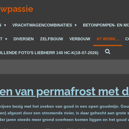
uwpassie
N
VRACHTWAGENCOMBINATIES
BETONPOMPEN- EN M
ET
DIVERSEN
ZELFBOUW
VERBOUW
AT WORK...
C
LLENDE FOTO'S LIEBHERR 140 HC-K(18-07-2026)
ken van permafrost met 
edrijven bezig met het zoeken van goud in een open goudmijn. Gou
en) afgezet door een stromende rivier, is daar gehecht aan grote 
p der jaren steeds meer grond overheen komen liggen en het goud