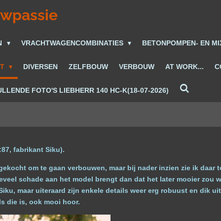
uwpassie
N
VRACHTWAGENCOMBINATIES
BETONPOMPEN- EN M
ET
DIVERSEN
ZELFBOUW
VERBOUW
AT WORK...
C
LLENDE FOTO'S LIEBHERR 140 HC-K(18-07-2026)
7, fabrikant Siku).
gekocht om te gaan verbouwen, maar bij nader inzien zie ik daar to
eveel schade aan het model brengt dan dat het later mooier zou w
iku, maar uiteraard zijn enkele details weer erg robuust en dik u
ls die is, ook mooi hoor.