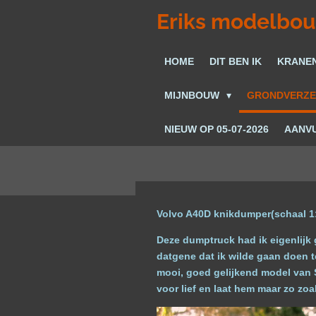
Ga
Eriks modelbo
direct
naar
HOME
DIT BEN IK
KRANE
de
hoofdinhoud
MIJNBOUW
GRONDVERZ
NIEUW OP 05-07-2026
AANVU
Volvo A40D knikdumper(schaal 1:8
Deze dumptruck had ik eigenlijk 
datgene dat ik wilde gaan doen t
mooi, goed gelijkend model van S
voor lief en laat hem maar zo zoa