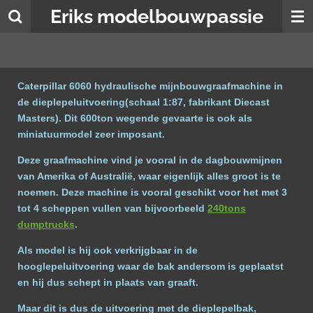
Eriks modelbouwpassie
Ga
direct
naar
de
hoofdinhoud
Caterpillar 6060 hydraulische mijnbouwgraafmachine in
de dieplepeluitvoering(schaal 1:87, fabrikant Diecast
Masters). Dit 600ton wegende gevaarte is ook als
miniatuurmodel zeer imposant.
Deze graafmachine vind je vooral in de dagbouwmijnen
van Amerika of Australië, waar eigenlijk alles groot is te
noemen. Deze machine is vooral geschikt voor het met 3
tot 4 scheppen vullen van bijvoorbeeld
240tons
dumptrucks
.
Als model is hij ook verkrijgbaar in de
hooglepeluitvoering waar de bak andersom is geplaatst
en hij dus schept in plaats van graaft.
Maar dit is dus de uitvoering met de dieplepelbak,