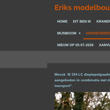
Ga
Eriks modelbo
direct
naar
HOME
DIT BEN IK
KRANE
de
hoofdinhoud
MIJNBOUW
GRONDVERZ
NIEUW OP 05-07-2026
AANVU
Menck M 154 LC dieplepelgraafmac
aangeboden in combinatie met 
transport".