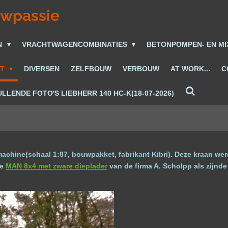
uwpassie
N
VRACHTWAGENCOMBINATIES
BETONPOMPEN- EN M
ET
DIVERSEN
ZELFBOUW
VERBOUW
AT WORK...
C
LLENDE FOTO'S LIEBHERR 140 HC-K(18-07-2026)
hine(schaal 1:87, bouwpakket, fabrikant Kibri). Deze kraan werd
de
MAN 8x4 met zware dieplader
van de firma A. Scholpp als zijn