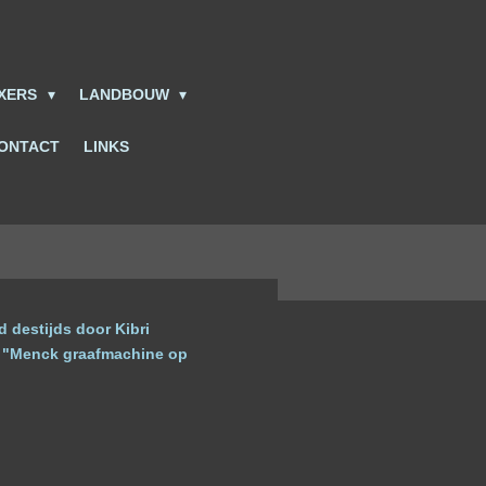
IXERS
LANDBOUW
ONTACT
LINKS
 destijds door Kibri
de "Menck graafmachine op