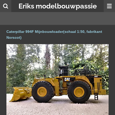
Eriks modelbouwpassie
Ga
direct
naar
de
hoofdinhoud
Caterpillar 994F Mijnbouwloader(schaal 1:50, fabrikant
Norscot)