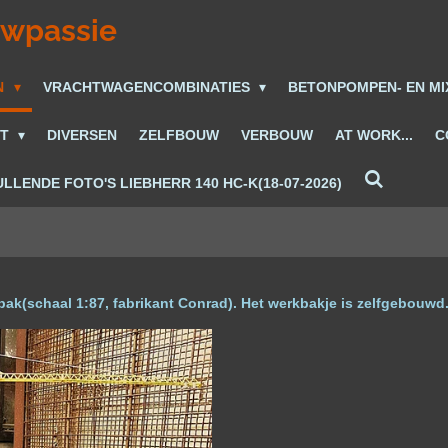
uwpassie
N
VRACHTWAGENCOMBINATIES
BETONPOMPEN- EN M
ET
DIVERSEN
ZELFBOUW
VERBOUW
AT WORK...
C
LLENDE FOTO'S LIEBHERR 140 HC-K(18-07-2026)
ak(schaal 1:87, fabrikant Conrad). Het werkbakje is zelfgebouwd