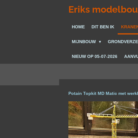
Ga
Eriks modelbo
direct
naar
HOME
DIT BEN IK
KRANE
de
hoofdinhoud
MIJNBOUW
GRONDVERZ
NIEUW OP 05-07-2026
AANVU
Potain Topkit MD Matic met werkb