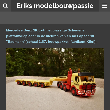
Eriks modelbouwpassie
Ga
direct
naar
de
hoofdinhoud
Mercedes-Benz SK 8x4 met 5-assige Scheuerle
platformdieplader in de kleuren van en met opschrift
"Baumann"(schaal 1:87, bouwpakket, fabrikant Kibri).