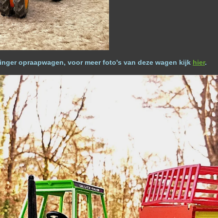
ttinger opraapwagen, voor meer foto's van deze wagen kijk
hier
.