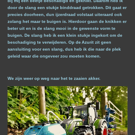
bij mij een beetje beschadigd en geknikt. Daarom heb ik
door de slang een stukje binddraad getrokken. Dit gaat er
precies doorheen, dun ijzerdraad volstaat uiteraard ook
zolang het maar te buigen is. Hierdoor gaan de knikken er
beter uit en is de slang mooi in de gewenste vorm te
buigen. De slang heb ik een klein stukje ingekort om de
beschadiging te verwijderen. Op de Azurit zit geen
aansluiting voor een slang, dus heb ik die naar de plek
geleid waar die ongeveer zou moeten komen.
We zijn weer op weg naar het te zaaien akker.