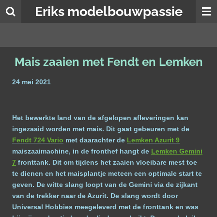
Eriks modelbouwpassie
Ga
direct
naar
de
hoofdinhoud
Mais zaaien met Fendt en Lemken
24 mei 2021
Het bewerkte land van de afgelopen afleveringen kan
ingezaaid worden met mais. Dit gaat gebeuren met de
Fendt 724 Vario
met daarachter de
Lemken Azurit 9
maiszaaimachine, in de fronthef hangt de
Lemken Gemini
7
fronttank. Dit om tijdens het zaaien vloeibare mest toe
te dienen en het maisplantje meteen een optimale start te
geven. De witte slang loopt van de Gemini via de zijkant
van de trekker naar de Azurit. De slang wordt door
Universal Hobbies meegeleverd met de fronttank en was