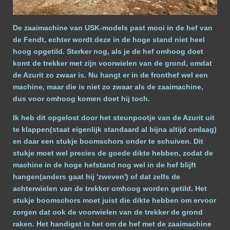
De zaaimachine van USK-models past mooi in de hef van
de Fendt, echter wordt deze in de hoge stand niet heel
hoog opgetild. Sterker nog, als je de hef omhoog doet
komt de trekker met zijn voorwielen van de grond, omdat
de Azurit zo zwaar is. Nu hangt er in de fronthef wel een
machine, maar die is niet zo zwaar als de zaaimachine,
dus voor omhoog komen doet hij toch.
Ik heb dit opgelost door het steunpootje van de Azurit uit
te klappen(staat eigenlijk standaard al bijna altijd omlaag)
en daar een stukje boomschors onder te schuiven. Dit
stukje moet wel precies de goede dikte hebben, zodat de
machine in de hoge hefstand nog wel in de hef blijft
hangen(anders gaat hij 'zweven') of dat zelfs de
achterwielen van de trekker omhoog worden getild. Het
stukje boomschors moet juist die dikte hebben om ervoor
zorgen dat ook de voorwielen van de trekker de grond
raken. Het handigst is het om de hef met de zaaimachine