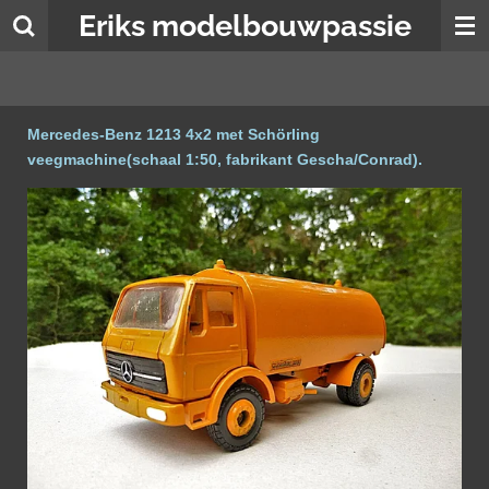
Eriks modelbouwpassie
Ga
direct
naar
de
hoofdinhoud
Mercedes-Benz 1213 4x2 met Schörling
veegmachine(schaal 1:50, fabrikant Gescha/Conrad).