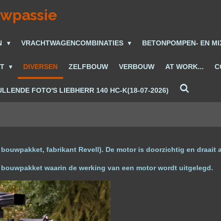
uwpassie
N
VRACHTWAGENCOMBINATIES
BETONPOMPEN- EN M
ET
DIVERSEN
ZELFBOUW
VERBOUW
AT WORK...
C
LLENDE FOTO'S LIEBHERR 140 HC-K(18-07-2026)
bouwpakket, fabrikant Revell). De motor is
doorzichtig en draait 
it bouwpakket waarin de werking van een motor wordt uitgelegd.