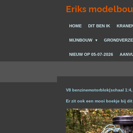
Ga
Eriks modelbo
direct
naar
HOME
DIT BEN IK
KRANE
de
hoofdinhoud
MIJNBOUW
GRONDVERZ
NIEUW OP 05-07-2026
AANVU
V8 benzinemotorblok(schaal 1:4, 
Er zit ook een mooi boekje bij d