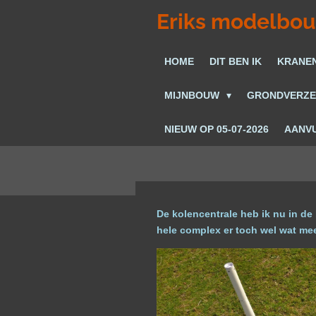
Ga
Eriks modelbo
direct
naar
HOME
DIT BEN IK
KRANE
de
hoofdinhoud
MIJNBOUW
GRONDVERZ
NIEUW OP 05-07-2026
AANVU
De kolencentrale heb ik nu in de 
hele complex er toch wel wat meer