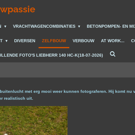
uwpassie
N
VRACHTWAGENCOMBINATIES
BETONPOMPEN- EN M
ET
DIVERSEN
ZELFBOUW
VERBOUW
AT WORK...
C
LLENDE FOTO'S LIEBHERR 140 HC-K(18-07-2026)
buitenlucht met erg mooi weer kunnen fotograferen. Hij komt nu vee
 realistisch uit.